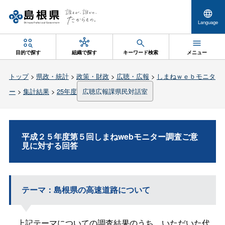
Language
目的で探す
組織で探す
キーワード検索
メニュー
トップ
>
県政・統計
>
政策・財政
>
広聴・広報
>
しまねｗｅｂモニタ
ー
>
集計結果
>
25年度
広聴広報課県民対話室
平成２５年度第５回しまねwebモニター調査ご意
見に対する回答
テーマ：島根県の高速道路について
上記テーマについての調査結果のうち、いただいた代