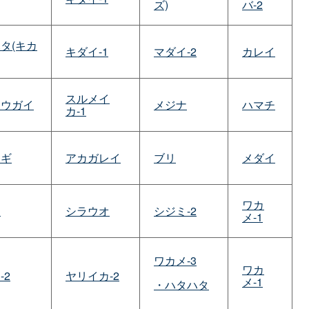
ズ)
バ-2
タ(キカ
キダイ-1
マダイ-2
カレイ
スルメイ
ボウガイ
メジナ
ハマチ
カ-1
ハギ
アカガレイ
ブリ
メダイ
ワカ
マ
シラウオ
シジミ-2
メ-1
ワカメ-3
ワカ
-2
ヤリイカ-2
メ-1
・ハタハタ