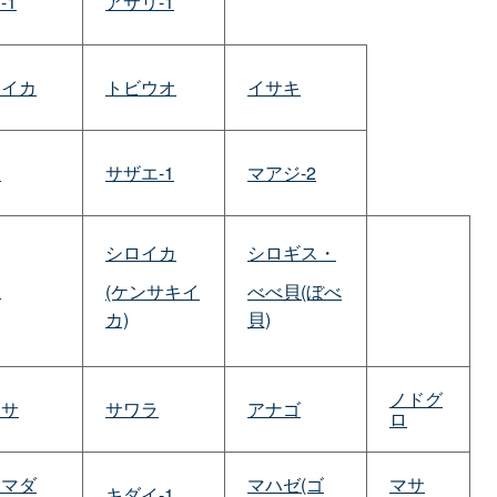
-1
アサリ-1
リイカ
トビウオ
イサキ
ラ
サザエ-1
マアジ-2
シロイカ
シロギス・
キ
(ケンサキイ
べべ貝(ぼべ
カ)
貝)
ノドグ
マサ
サワラ
アナゴ
ロ
アマダ
マハゼ(ゴ
マサ
キダイ-1