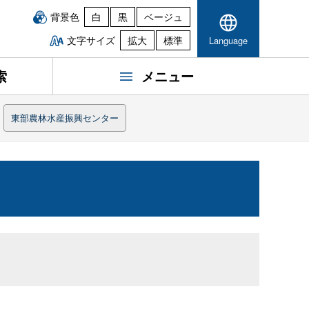
背景色
白
黒
ベージュ
文字サイズ
拡大
標準
Language
索
メニュー
東部農林水産振興センター