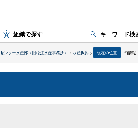
組織で探す
キーワード検
センター水産部（旧松江水産事務所）
>
水産振興
>
現在の位置
旬情報