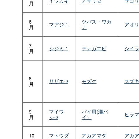
イワガキ
アサリ-2
サヨリ
月
6
ツバス・ワカ
マアジ-1
アオ
月
ナ
7
シジミ-1
テナガエビ
シイ
月
8
サザエ-2
モズク
スズ
月
9
マイワ
バイ貝(灘バ
ヒラ
月
シ-2
イ）
10
マトウダ
アカアマダ
アカ