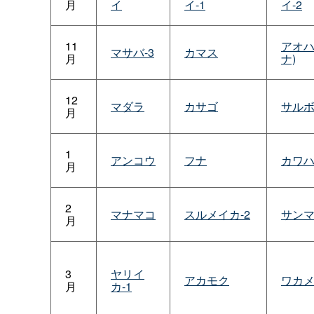
月
イ
イ-1
イ-2
11
アオハ
マサバ-3
カマス
月
ナ)
12
マダラ
カサゴ
サル
月
1
アンコウ
フナ
カワ
月
2
マナマコ
スルメイカ-2
サン
月
3
ヤリイ
アカモク
ワカメ
月
カ-1