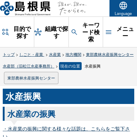
Language
キーワ
目的で
組織で探
メニュ
ード検
探す
す
ー
索
トップ
>
しごと・産業
>
水産業
>
地方機関
>
東部農林水産振興センター
水産部（旧松江水産事務所）
>
現在の位置
水産振興
東部農林水産振興センター
水産振興
水産業の振興
・水産業の振興に関する様々な話題は、こちらをご覧下さ
い。