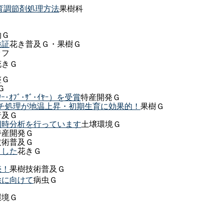
育調節剤処理方法
果樹科
物Ｇ
検証
花き普及Ｇ・果樹Ｇ
ッフ
花きＧ
整Ｇ
Ｇ
ﾌﾞ･ｻﾞ･ｲﾔｰ）を受賞
特産開発Ｇ
ルチ処理が地温上昇・初期生育に効果的！
果樹Ｇ
普及Ｇ
同時分析を行っています
土壌環境Ｇ
特産開発Ｇ
技術普及Ｇ
ました
花きＧ
売！
果樹技術普及Ｇ
除に向けて
病虫Ｇ
環境Ｇ