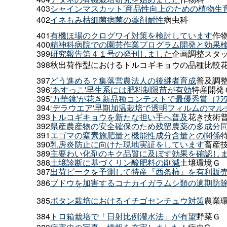
403
シャインマスカット’商品性向上のための植物生
402
イネもみ枯細菌病菌の薬剤耐性
病虫科
401
有機ほ場のクログワイ対策を検討しています
作
400
精神科病院での園芸作業プログラム開発と効果
399
研究報告第４１号の発刊しました
企画調整スタ
398秋出荷作型におけるトルコギキョウの品種比較
397
どう進める？集落営農法人の後継者育成
普及調
396
‘あすっこ'早生系には肥料制限苗が有効
特産開発
395
‘万華鏡'が花き新品種コンテストで最優秀賞（ﾌﾗﾜｰ･ｵ
394
‘デラウエア'早期加温栽培で透明フィルムのマ
393
トルコギキョウを新たな担い手へ普及
花き技術
392
県産農産物の安全確保のため残留農薬の多成分
391
エゴマの窒素施肥量と機能性成分含量との関係
390
乳房炎防止に向けた現地実証をしています
畜産
389
主要わい化剤のキク品質に及ぼす効果を確認し
388
土壌診断に基づくリン酸肥料の削減
土壌環境Ｇ
387
出荷ピークを予測して特産『西条柿』を有利販
386
ブドウを加害するコナカイガラムシ類の適期防
385
ボタン栽培におけるイチゴセンチュウ対策
農業
384
トロ箱栽培で「日射比例灌水法」が有望
野菜Ｇ