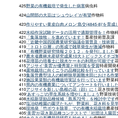
425
野菜の有機栽培で発生した病害
病虫科
424
山間部の大豆は‘シュウレイ’が有望
作物科
423
作りやすい黄皮白肉メロン‘島交(4845-8)'を育
422
水稲作況試験データの活用で適期管理を！
作物
421
「集落放牧」を進めています！
畜産技術普及課
420
「近畿中国四国農業研究協議会賞普及・技術賞
419
「トロトロ層」の形成で雑草発生が激減
作物科
418
「有機野菜研究情報２０１２」を発刊しました
417
農水省農林水産研究成果10大トピックスイチゴ
416
花壇苗の培養土に脱水ケーキの利用が可能です
415
アジサイ‘美雲'が優秀賞と特別賞を受賞
特産開発
414
露地栽培に向くニラの品種比較を行っています
413
集落営農型法人の畦畔除草困難水田における作
412
施設果菜類の有機栽培実証を行っています
野菜
411
県内の有機農業についてアンケートを行いまし
410
アジサイを新しい島根の花（顔）に！
花き技術
409
‘あすっこ'の早生系統を増やしましょう
野菜技術
408
水稲新奨励品種候補「島系72号」を検討中です
407
塩冶幼稚園の園児たちが、野菜科、花き科を見
406
現地発「竹ボウキ除草」での有機水稲栽培
農産
405
‘美雲'が花き新品種コンテストで「社団法人園
404
ナタネの有機栽培研究を始めました
作物科