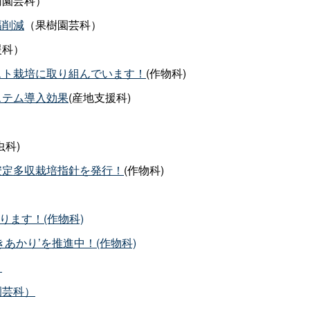
樹園芸科）
幅削減
（果樹園芸科）
援科）
スト栽培に取り組んでいます！
(作物科)
ステム導入効果
(産地支援科)
虫科)
安定多収栽培指針を発行！
(作物科)
ります！(作物科)
あかり’を推進中！(作物科)
）
園芸科）