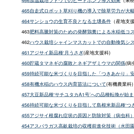
466加温栽培ブドウでのヒートポンプ導入効果
（果
465自走式ロボット草刈り機の導入で除草労力が大
464サンショウの生育不良となる土壌条件
（産地支
463
肥料高騰対策のための発酵鶏糞による水稲低コ
462
ハウス栽培シャインマスカットでの自動換気シ
461アジサイ新品種‘月うさぎ
(産地支援科)
460貯蔵タマネギの腐敗とネギアザミウマの関係
(病
459持続可能な米づくりを目指した「つきあかり」
458有機水稲のハウス内育苗法について
(有機農業科)
457大豆新品種‘サチユタカA1号’への品種転換が始ま
456持続可能な米づくりを目指して島根米新品種‘つき
455アジサイ根腐れ症状の原因と防除対策（病虫科
454アスパラガス高畝栽培の収穫前進化技術（水田