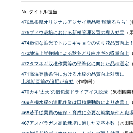
No.タイトル担当
476島根県オリジナルアジサイ新品種‘瑠璃るらら’
（
475ブドウ栽培における新梢管理装置の導入効果
（
474適切な遮光でトルコギキョウの切り花品質向上
473地温上昇抑制による秋冬どり白ネギの収量向上
472タマネギ収穫作業等の平準化に向けた品種選定
471高温登熟条件における水稲の品質向上対策に
出穂期直前の追肥が有効
（作物科）
470カキ‘太天’の個包装ドライアイス脱渋
（果樹園芸
469有機水稲の追肥作業は田植機動散により改善！
468若手従業員の確保・育成に必要な就業条件と職
467アスパラガス高畝栽培に適した立茎本数
（水田