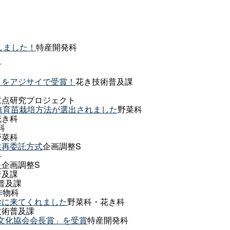
成しました！
特産開発科
科
」をアジサイで受賞！
花き技術普及課
重点研究プロジェクト
無育苗栽培方法が選出されました
野菜科
花き科
科
野菜科
業再委託方式
企画調整S
科
た
企画調整S
普及課
普及課
作物科
学に来てくれました
野菜科・花き科
技術普及課
芸文化協会会長賞」を受賞
特産開発科