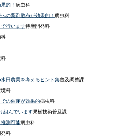
効果的！
病虫科
房への薬剤散布が効果的！
病虫科
」で行います
特産開発科
物科
境科
の水田農業を考えるヒント集
普及調整課
環境科
中での催芽が効果的
病虫科
取り組んでいます
果樹技術普及課
ら推測可能
病虫科
開発科