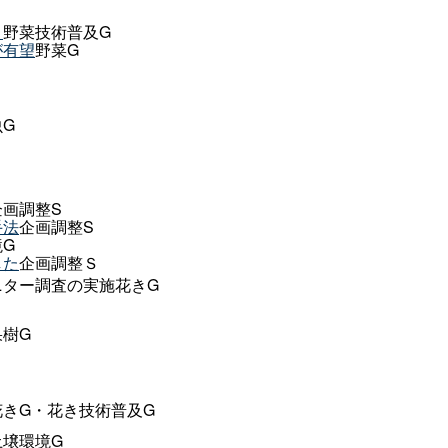
！
野菜技術普及G
が有望
野菜G
虫G
企画調整S
手法
企画調整S
G
した
企画調整Ｓ
ニター調査の実施花きG
果樹G
花きG・花き技術普及G
土壌環境G