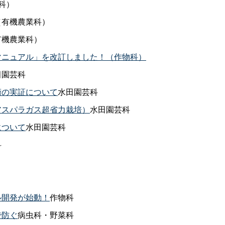
科）
（有機農業科）
有機農業科）
マニュアル」を改訂しました！（作物科）
田園芸科
術の実証について
水田園芸科
アスパラガス超省力栽培）
水田園芸科
について
水田園芸科
科
ル開発が始動！
作物科
で防ぐ
病虫科・野菜科