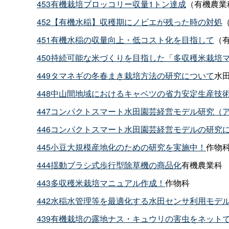
453有機栽培ブロッコリー収量1トン達成
（有機農業
452【有機水稲】収穫期にノビエが残った時の対処
451有機水稲の収量向上・低コスト化を目指して
（
450持続可能な米づくりを目指した「多収穫米栽培
449タマネギの冬春まき栽培方法の研究について
水
448中山間地域におけるキャベツの省力安定生産技
447コンパクトスマート水田園芸経営モデル研究（
446コンパクトスマート水田園芸経営モデルの研究
445小豆大規模産地化のための研究を実施中！
作物
444揺動ブラシ式歩行型除草機の商品化
有機農業科
443多収穫米栽培マニュアル作成！
作物科
442水稲水管理等を最適化する水田センサ利用モデ
439有機栽培の露地ナス・キュウリの害虫をネット