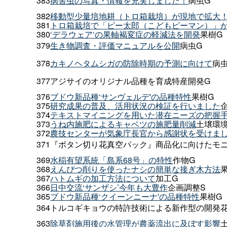
383
病害虫の写真・情報を充実しました！
病虫G
382
移動型少量培地耕（トロ箱栽培）が現地で拡大
381
トロ箱栽培で「ピー太郎（こどもピーマン）」
380
‘デラウェア‘の果軸褐変症の軽減法を開発
果樹G
379
生き物調査・評価マニュアルを公開
病虫G
378
カキノヘタムシガの防除時期の予測に向けて
病
377アジサイのオリジナル品種を育成特産開発G
376
ブドウ新品種‘サンヴェルデ'の品種特性
果樹G
375
研究成果の普及、活用状況の検証を行いました
374
テキストマイニングを用いた潜在ニーズの把握
373
うね内施肥によるキャベツの施肥量削減
土壌環境
372
農技センターが気象庁長官から感謝状を受けま
371『ボタン切り花真空パック』商品化に向けたモ
369
水稲有望系統「島系68号」の特性
作物G
368
えんぴつ削りを使ったナシの簡単な接ぎ木方法
367
ハトムギの加工方法について
加工G
366
日中交流‘サンザシ’今年も大豊作
企画調整S
365
ブドウ新品種‘クイーンニーナ'の品種特性
果樹G
364トルコギキョウの特許技術による新作型の開発
363
除草剤施用後の水管理が農薬流出に及ぼす影響