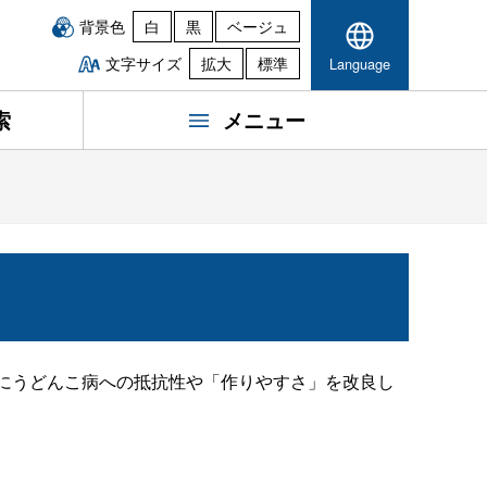
背景色
白
黒
ベージュ
文字サイズ
拡大
標準
Language
索
メニュー
）'にうどんこ病への抵抗性や「作りやすさ」を改良し