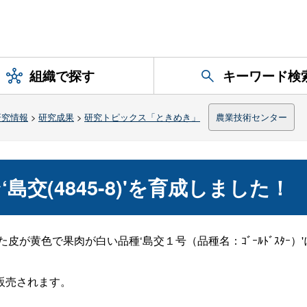
組織で探す
キーワード検
研究情報
>
研究成果
>
研究トピックス「ときめき」
農業技術センター
交(4845-8)'を育成しました！
皮が黄色で果肉が白い品種‘島交１号（品種名：ｺﾞｰﾙﾄﾞｽﾀｰ
販売されます。