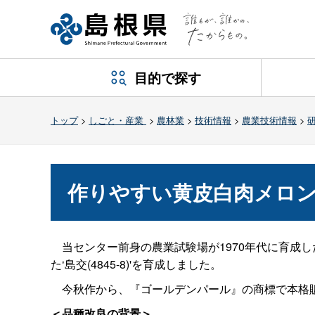
目的で探す
トップ
>
しごと・産業
>
農林業
>
技術情報
>
農業技術情報
>
作りやすい黄皮白肉メロン‘島
当センター前身の農業試験場が1970年代に育成した
た‘島交(4845-8)'を育成しました。
今秋作から、『ゴールデンパール』の商標で本格
＜品種改良の背景＞