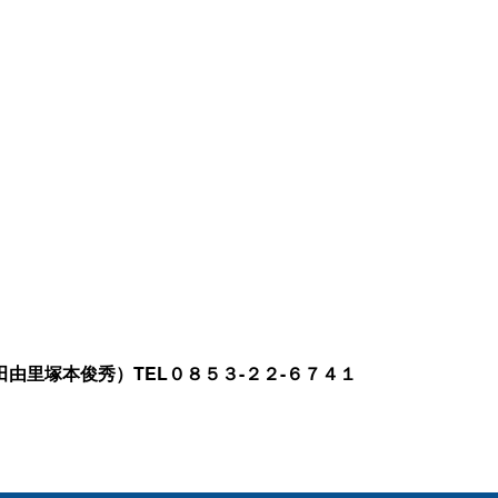
由里塚本俊秀）TEL０８５３-２２-６７４１