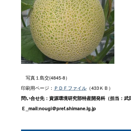
写真１島交(4845-8）
印刷用ページ：
ＰＤＦファイル
（433ＫＢ）
問い合せ先：資源環境研究部特産開発科（担当：武田
Ｅ_mail:nougi＠pref.shimane.lg.jp