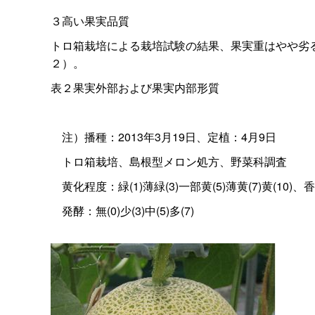
３高い果実品質
トロ箱栽培による栽培試験の結果、果実重はやや劣る
２）。
表２果実外部および果実内部形質
注）播種：2013年3月19日、定植：4月9日
トロ箱栽培、島根型メロン処方、野菜科調査
黄化程度：緑(1)薄緑(3)一部黄(5)薄黄(7)黄(10)、香り：
発酵：無(0)少(3)中(5)多(7)