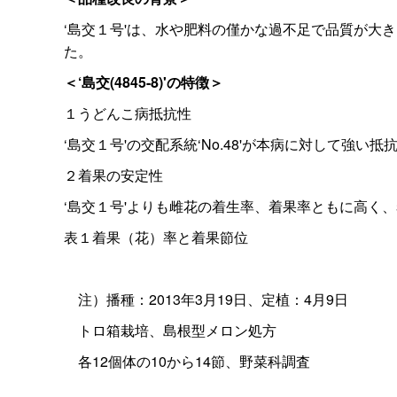
‘島交１号'は、水や肥料の僅かな過不足で品質が大
た。
＜‘島交(4845-8)'の特徴＞
１うどんこ病抵抗性
‘島交１号'の交配系統‘No.48'が本病に対して
２着果の安定性
‘島交１号'よりも雌花の着生率、着果率ともに高く
表１着果（花）率と着果節位
注）播種：2013年3月19日、定植：4月9日
トロ箱栽培、島根型メロン処方
各12個体の10から14節、野菜科調査