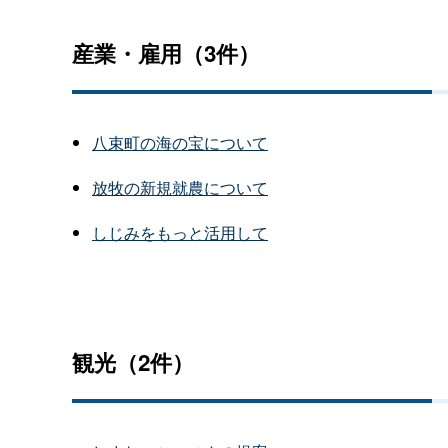
産業・雇用（3件）
八束町の海の宝について
放牧の新規就農について
しじみをもっと活用して
観光（2件）