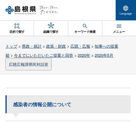
Language
目的で探す
組織で探す
キーワード検索
メニュー
トップ
>
県政・統計
>
政策・財政
>
広聴・広報
>
知事への提案
箱
>
今までにいただいたご提案と回答
>
2020年
>
2020年5月
広聴広報課県民対話室
感染者の情報公開について