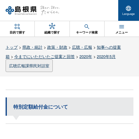
Language
目的で探す
組織で探す
キーワード検索
メニュー
トップ
>
県政・統計
>
政策・財政
>
広聴・広報
>
知事への提案
箱
>
今までにいただいたご提案と回答
>
2020年
>
2020年5月
広聴広報課県民対話室
特別定額給付金について