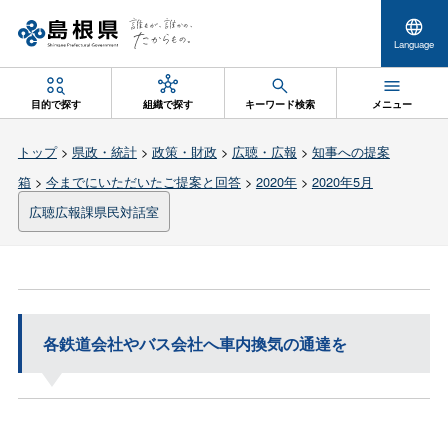
Language
目的で探す
組織で探す
キーワード検索
メニュー
トップ
>
県政・統計
>
政策・財政
>
広聴・広報
>
知事への提案
箱
>
今までにいただいたご提案と回答
>
2020年
>
2020年5月
広聴広報課県民対話室
各鉄道会社やバス会社へ車内換気の通達を