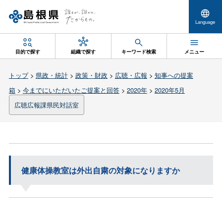
Language
目的で探す
組織で探す
キーワード検索
メニュー
トップ
>
県政・統計
>
政策・財政
>
広聴・広報
>
知事への提案
箱
>
今までにいただいたご提案と回答
>
2020年
>
2020年5月
広聴広報課県民対話室
健康体操教室は外出自粛の対象になりますか