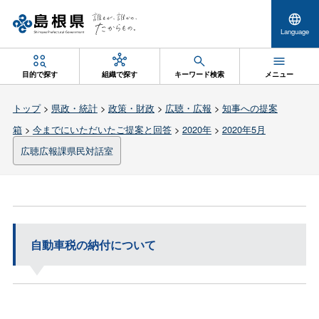
Language
目的で探す
組織で探す
キーワード検索
メニュー
トップ
>
県政・統計
>
政策・財政
>
広聴・広報
>
知事への提案
箱
>
今までにいただいたご提案と回答
>
2020年
>
2020年5月
広聴広報課県民対話室
自動車税の納付について