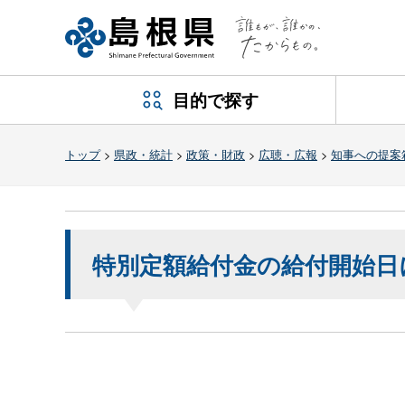
目的で探す
トップ
>
県政・統計
>
政策・財政
>
広聴・広報
>
知事への提案
特別定額給付金の給付開始日