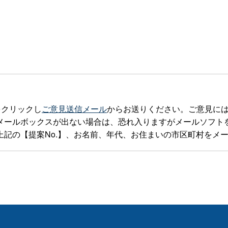
をクリックし
ご意見送信メール
からお送りください。ご意見に
ックスが出ない場合は、恐れ入りますがメールソフトを立ち上げteia
記の【提案No.】、お名前、年代、お住まいの市区町村をメ