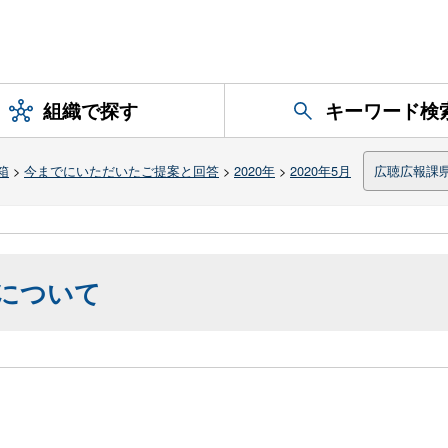
組織で探す
キーワード検
箱
>
今までにいただいたご提案と回答
>
2020年
>
2020年5月
広聴広報課
について