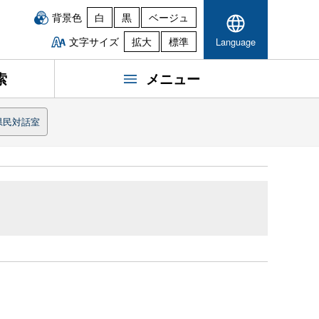
背景色
白
黒
ベージュ
文字サイズ
拡大
標準
Language
索
メニュー
県民対話室