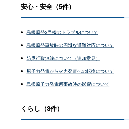
安心・安全（5件）
島根原発2号機のトラブルについて
島根原発事故時の円滑な避難対応について
防災行政無線について（追加意見）
原子力発電から火力発電への転換について
島根原子力発電所事故時の影響について
くらし（3件）