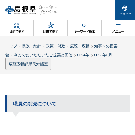
Language
目的で探す
組織で探す
キーワード検索
メニュー
トップ
>
県政・統計
>
政策・財政
>
広聴・広報
>
知事への提案
箱
>
今までにいただいたご提案と回答
>
2024年
>
2025年3月
広聴広報課県民対話室
職員の削減について