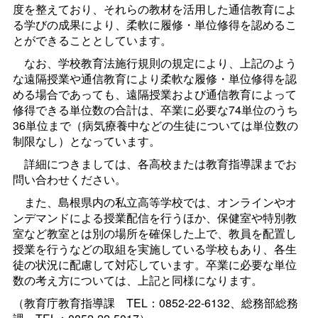
度を整えており、それらの教材を活用した通信教育によ
る学びの成果により、柔軟に履修・単位修得を認めるこ
とができることとしています。
なお、学校教育法施行規則の規定により、上記のよう
な遠隔授業や通信教育により柔軟な履修・単位修得を認
める場合であっても、遠隔授業および通信教育によって
修得できる単位数の合計は、卒業に必要な74単位のうち
36単位まで（病気療養中などの生徒については単位数の
制限なし）となっています。
詳細につきましては、各高校または教育指導課までお
問い合わせください。
また、島根県内の私立高等学校では、オンラインやオ
ンデマンドによる授業配信を行うほか、保健室や特別教
室など教室とは別の場所を確保した上で、教員を配置し
授業を行うなどの取組を実施している学校もあり、各生
徒の状況に配慮して対応しています。卒業に必要な単位
数の考え方については、上記と同様になります。
（教育庁教育指導
課
TEL：0852-22-6132、総務部総務