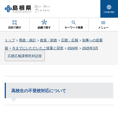
Language
目的で探す
組織で探す
キーワード検索
メニュー
トップ
>
県政・統計
>
政策・財政
>
広聴・広報
>
知事への提案
箱
>
今までにいただいたご提案と回答
>
2024年
>
2025年3月
広聴広報課県民対話室
高校生の不登校対応について