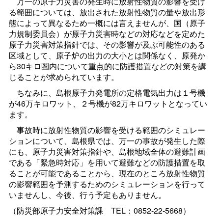
万一の原子力災害の発生時に放射性物質の影響を受け
る範囲については、放出された放射性物質の量や放出形
態によって異なるため一概には言えませんが、国（原子
力規制委員会）が原子力災害時などの対応などを定めた
原子力災害対策指針では、その影響が及ぶ可能性のある
区域として、原子炉の出力の大小とは関係なく、原発か
ら30キロ圏内について重点的に防護措置などの対策を講
じることが求められています。
ちなみに、島根原子力発電所の定格電気出力は１号機
が46万キロワット、２号機が82万キロワットとなってい
ます。
事故時に放射性物質の影響を受ける範囲のシミュレー
ションについて、島根県では、万一の事故が発生した際
にも、原子力災害対策指針や、島根地域全体の避難計画
である「緊急時対応」を用いて避難などの防護措置を取
ることが可能であることから、現在のところ放射性物質
の影響範囲を予測するためのシミュレーションを行って
いませんし、今後、行う予定もありません。
（防災部原子力安全対策
課
TEL：0852-22-5668）