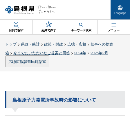
Language
目的で探す
組織で探す
キーワード検索
メニュー
トップ
>
県政・統計
>
政策・財政
>
広聴・広報
>
知事への提案
箱
>
今までにいただいたご提案と回答
>
2024年
>
2025年2月
広聴広報課県民対話室
島根原子力発電所事故時の影響について