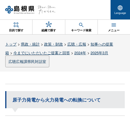
Language
目的で探す
組織で探す
キーワード検索
メニュー
トップ
>
県政・統計
>
政策・財政
>
広聴・広報
>
知事への提案
箱
>
今までにいただいたご提案と回答
>
2024年
>
2025年3月
広聴広報課県民対話室
原子力発電から火力発電への転換について