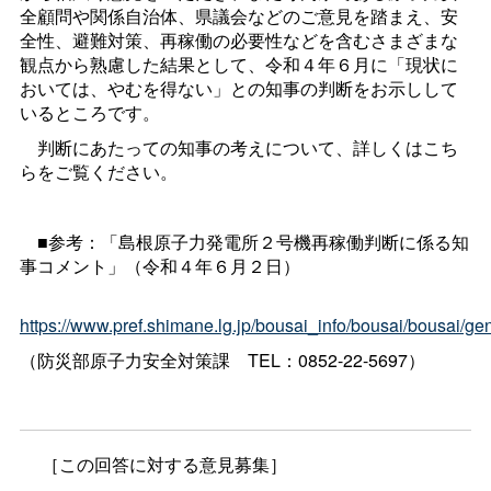
全顧問や関係自治体、県議会などのご意見を踏まえ、安
全性、避難対策、再稼働の必要性などを含むさまざまな
観点から熟慮した結果として、令和４年６月に「現状に
おいては、やむを得ない」との知事の判断をお示しして
いるところです。
判断にあたっての知事の考えについて、詳しくはこち
らをご覧ください。
■参考：「島根原子力発電所２号機再稼働判断に係る知
事コメント」（令和４年６月２日）
https://www.pref.shimane.lg.jp/bousai_info/bousai/bousai/
（防災部原子力安全対策
課
TEL：0852-22-5697）
［この回答に対する意見募集］