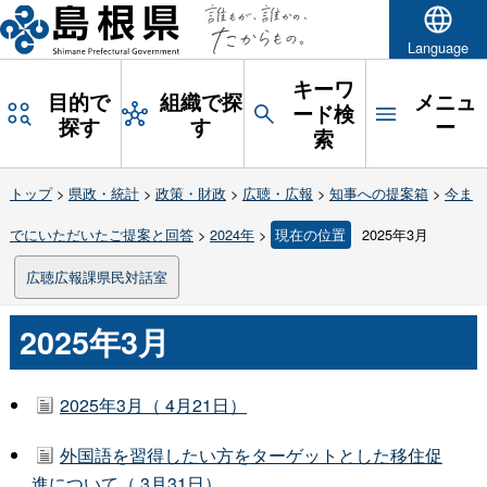
Language
キーワ
目的で
組織で探
メニュ
ード検
探す
す
ー
索
トップ
>
県政・統計
>
政策・財政
>
広聴・広報
>
知事への提案箱
>
今ま
でにいただいたご提案と回答
>
2024年
>
現在の位置
2025年3月
広聴広報課県民対話室
2025年3月
2025年3月（ 4月21日）
外国語を習得したい方をターゲットとした移住促
進について（ 3月31日）