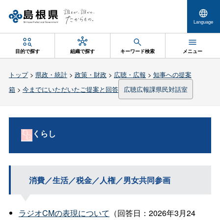
Language
目的で探す
組織で探す
キーワード検索
メニュー
トップ
>
県政・統計
>
政策・財政
>
広聴・広報
>
知事への提案
箱
>
今までにいただいたご提案と回答
広聴広報課県民対話室
くらし
消費／生活／税金／人権／男女共同参画
ラジオCMの表現について
（回答日：2026年3月24