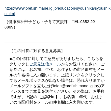
https://www.pref.shimane.lg.jp/education/syoushika/syoushi
c.html
（健康福祉部子ども・子育て支援
課
TEL:0852-22-
6869）
［この回答に対する意見募集］
■この回答に対してご意見がありましたら、こちらを
クリックし
ご意見送信メール
からお送りください。ご
意見には、お名前、年代、お住まいの市区町村をメー
ルの件名欄に入力願います。上記リンクをクリックし
てもメールボックスが出ない場合は、恐れ入りますが
メールソフトを立ち上げteian@pref.shimane.lg.jpのア
ドレスまでご意見を送付ください。その際は、お手数
ですが、上記の【提案No.】、お名前、年代、お住ま
いの市区町村をメールの件名欄に入力願います。