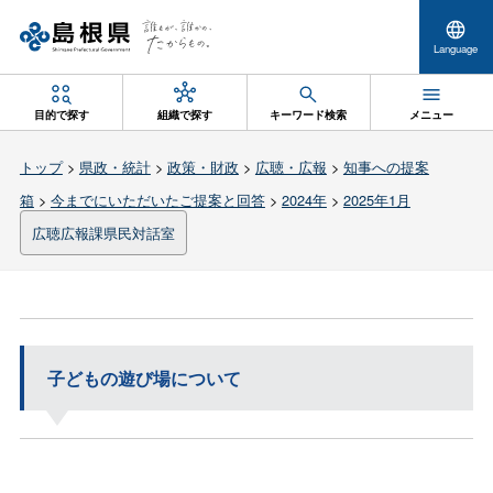
Language
目的で探す
組織で探す
キーワード検索
メニュー
トップ
>
県政・統計
>
政策・財政
>
広聴・広報
>
知事への提案
箱
>
今までにいただいたご提案と回答
>
2024年
>
2025年1月
広聴広報課県民対話室
子どもの遊び場について