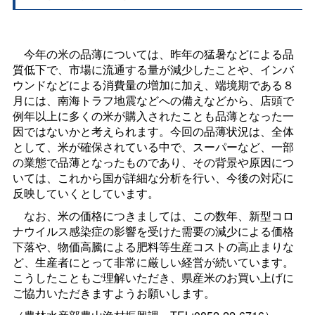
今年の米の品薄については、昨年の猛暑などによる品
質低下で、市場に流通する量が減少したことや、インバ
ウンドなどによる消費量の増加に加え、端境期である８
月には、南海トラフ地震などへの備えなどから、店頭で
例年以上に多くの米が購入されたことも品薄となった一
因ではないかと考えられます。今回の品薄状況は、全体
として、米が確保されている中で、スーパーなど、一部
の業態で品薄となったものであり、その背景や原因につ
いては、これから国が詳細な分析を行い、今後の対応に
反映していくとしています。
なお、米の価格につきましては、この数年、新型コロ
ナウイルス感染症の影響を受けた需要の減少による価格
下落や、物価高騰による肥料等生産コストの高止まりな
ど、生産者にとって非常に厳しい経営が続いています。
こうしたこともご理解いただき、県産米のお買い上げに
ご協力いただきますようお願いします。