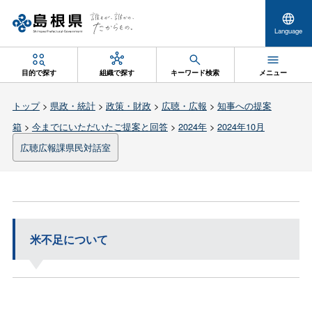
Language
目的で探す
組織で探す
キーワード検索
メニュー
トップ
>
県政・統計
>
政策・財政
>
広聴・広報
>
知事への提案
箱
>
今までにいただいたご提案と回答
>
2024年
>
2024年10月
広聴広報課県民対話室
米不足について