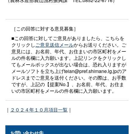
（農林水産部農山漁村振興
課
TEL:0852-22-6716）
［この回答に対する意見募集］
■この回答に対してご意見がありましたら、こちらを
クリックし
ご意見送信メール
からお送りください。ご
意見には、お名前、年代、お住まいの市区町村をメー
ルの件名欄に入力願います。上記リンクをクリックし
てもメールボックスが出ない場合は、恐れ入りますが
メールソフトを立ち上げteian@pref.shimane.lg.jpのア
ドレスまでご意見を送付ください。その際は、お手数
ですが、上記の【提案No.】、お名前、年代、お住ま
いの市区町村をメールの件名欄に入力願います。
｜
２０２４年１０月項目一覧
｜
お問い合わせ先