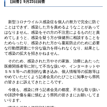
【回答】9月23日回答
新型コロナウイルス感染症を個人の努力で完全に防ぐ
ことはできず、感染した方を責めるようなことがあって
はなりません。感染をその方の不注意によるものだと責
めてしまうと、感染を疑う方が保健所に相談することを
ためらったり、感染された方から蔓延防止のために必要
な行動歴調査に十分な協力を得られなくなり、結果とし
て感染の拡大を招きかねません。
そのため、感染された方やその家族、治療にあたった
医療関係者等に対して不当な扱いや、インターネットや
ＳＮＳ等への差別的な書き込み、個人情報等の拡散等は
やめていただくよう記者会見のたびごとに知事から県民
の皆さまに訴えてきたところです。
今後も、感染に伴う記者会見の都度、不当な取り扱い
や誹謗中傷を厳に慎むよう県民の皆さまにお願いしてま
いります。