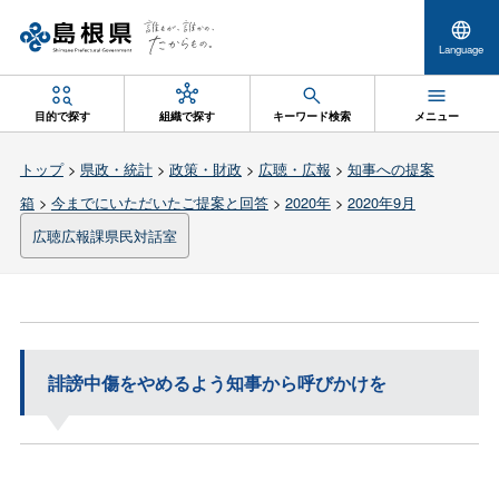
Language
目的で探す
組織で探す
キーワード検索
メニュー
トップ
>
県政・統計
>
政策・財政
>
広聴・広報
>
知事への提案
箱
>
今までにいただいたご提案と回答
>
2020年
>
2020年9月
広聴広報課県民対話室
誹謗中傷をやめるよう知事から呼びかけを