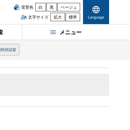
背景色
白
黒
ベージュ
文字サイズ
拡大
標準
Language
索
メニュー
県民対話室