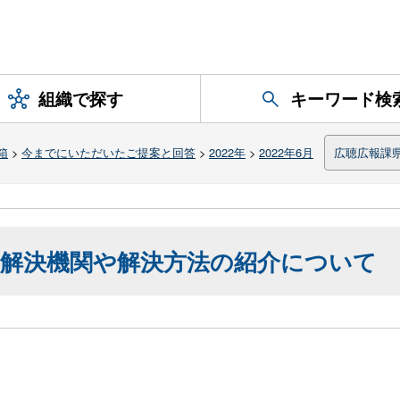
組織で探す
キーワード検
箱
>
今までにいただいたご提案と回答
>
2022年
>
2022年6月
広聴広報課
解決機関や解決方法の紹介について