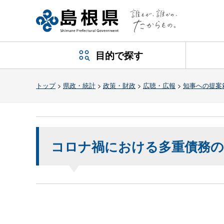
目的で探す
トップ
>
県政・統計
>
政策・財政
>
広聴・広報
>
知事への提案
コロナ禍における多重債務の