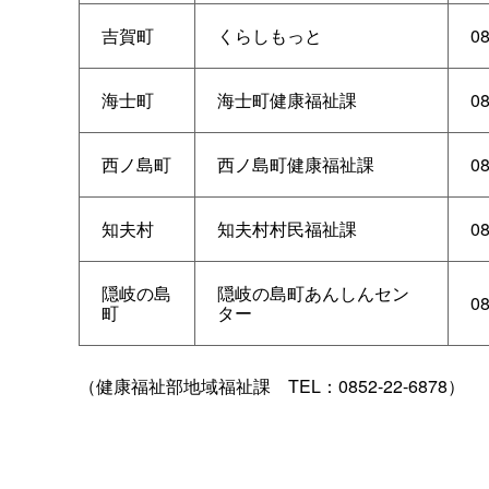
吉賀町
くらしもっと
08
海士町
海士町健康福祉課
08
西ノ島町
西ノ島町健康福祉課
08
知夫村
知夫村村民福祉課
08
隠岐の島
隠岐の島町あんしんセン
08
町
ター
（健康福祉部地域福祉
課
TEL：0852-22-6878）