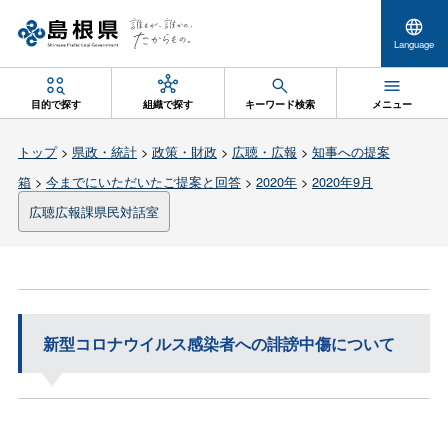
Language
目的で探す
組織で探す
キーワード検索
メニュー
トップ
>
県政・統計
>
政策・財政
>
広聴・広報
>
知事への提案
箱
>
今までにいただいたご提案と回答
>
2020年
>
2020年9月
広聴広報課県民対話室
新型コロナウイルス感染者への誹謗中傷について