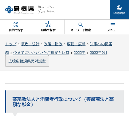
Language
目的で探す
組織で探す
キーワード検索
メニュー
トップ
>
県政・統計
>
政策・財政
>
広聴・広報
>
知事への提案
箱
>
今までにいただいたご提案と回答
>
2022年
>
2022年9月
広聴広報課県民対話室
某宗教法人と消費者行政について（霊感商法と高
額な献金）