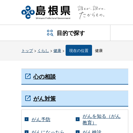
目的で探す
トップ
>
くらし
>
健康
>
現在の位置
健康
心の相談
がん対策
がんを知る（がん
がん予防
教育）
がんになったら
がん検診