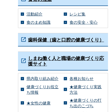
活動紹介
レシピ集
食のまめ知識
食の安全・安心
歯科保健（歯と口腔の健康づくり）
しまね働く人と職場の健康づくり応
援サイト
県内取り組み紹介
各種お知らせ
健康づくりお役立
★健康づくり実践
ち情報
方法
★健康づくりの打
★女性の健康
ち出のこづち