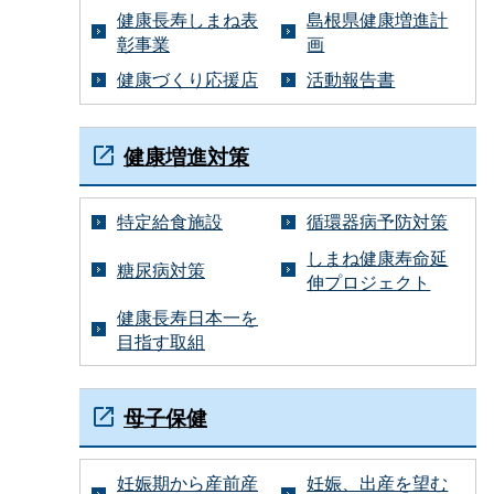
健康長寿しまね表
島根県健康増進計
彰事業
画
健康づくり応援店
活動報告書
健康増進対策
特定給食施設
循環器病予防対策
しまね健康寿命延
糖尿病対策
伸プロジェクト
健康長寿日本一を
目指す取組
母子保健
妊娠期から産前産
妊娠、出産を望む