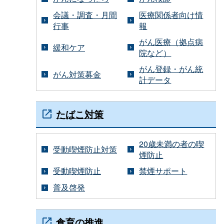
会議・調査・月間
医療関係者向け情
行事
報
がん医療（拠点病
緩和ケア
院など）
がん登録・がん統
がん対策募金
計データ
たばこ対策
20歳未満の者の喫
受動喫煙防止対策
煙防止
受動喫煙防止
禁煙サポート
普及啓発
食育の推進