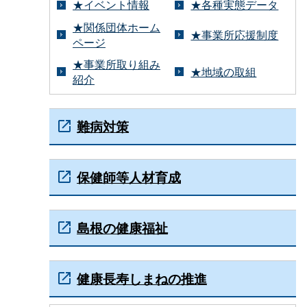
★イベント情報
★各種実態データ
★関係団体ホーム
★事業所応援制度
ページ
★事業所取り組み
★地域の取組
紹介
難病対策
保健師等人材育成
島根の健康福祉
健康長寿しまねの推進