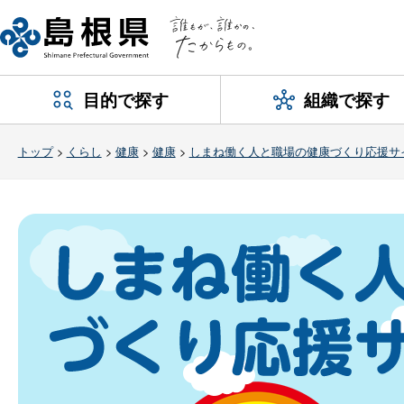
目的で探す
組織で探す
トップ
>
くらし
>
健康
>
健康
>
しまね働く人と職場の健康づくり応援サ