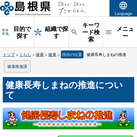
Language
キーワ
目的で
組織で探
メニュ
ード検
探す
す
ー
索
トップ
>
くらし
>
健康
>
健康
>
現在の位置
健康長寿しまねの推進
健康推進課
健康長寿しまねの推進につい
て