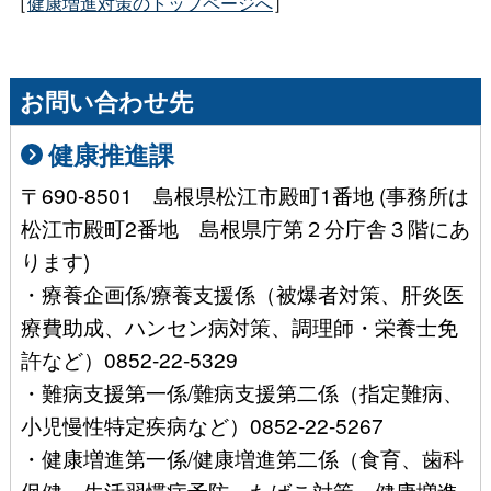
［
健康増進対策のトップページへ
］
お問い合わせ先
健康推進課
〒690-8501 島根県松江市殿町1番地 (事務所は
松江市殿町2番地 島根県庁第２分庁舎３階にあ
ります)
・療養企画係/療養支援係（被爆者対策、肝炎医
療費助成、ハンセン病対策、調理師・栄養士免
許など）0852-22-5329
・難病支援第一係/難病支援第二係（指定難病、
小児慢性特定疾病など）0852-22-5267
・健康増進第一係/健康増進第二係（食育、歯科
保健、生活習慣病予防、たばこ対策、健康増進