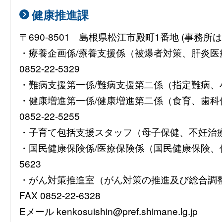
健康推進課
〒690-8501 島根県松江市殿町1番地 (事
・療養企画係/療養支援係（被爆者対策、肝炎
0852-22-5329
・難病支援第一係/難病支援第二係（指定難病、小児慢
・健康増進第一係/健康増進第二係（食育、歯
0852-22-5255
・子育て包括支援スタッフ（母子保健、不妊治療費助
・国民健康保険係/医療保険係（国民健康保険、保険
5623
・がん対策推進室（がん対策の推進及び総合調整）08
FAX 0852-22-6328
Eメール kenkosuishin@pref.shimane.lg.jp