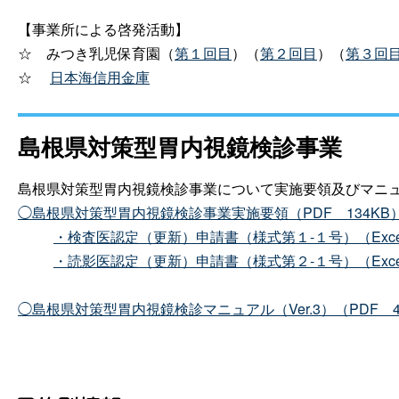
【事業所による啓発活動】
☆
みつき乳児保育園（
第１回目
）（
第２回目
）（
第３回
☆
日本海信用金庫
島根県対策型胃内視鏡検診事業
島根県対策型胃内視鏡検診事業について実施要領及びマニ
◯島根県対策型胃内視鏡検診事業実施要領（PD
F
134KB
・検査医認定（更新）申請書（様式第１-１号）（Exc
・読影医認定（更新）申請書（様式第２-１号）（Exc
◯島根県対策型胃内視鏡検診マニュアル（Ver.3）（PD
F