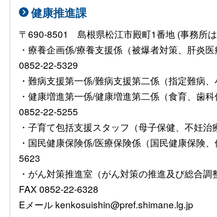
健康推進課
〒690-8501 島根県松江市殿町1番地 (事
・療養企画係/療養支援係（被爆者対策、肝炎
0852-22-5329
・難病支援第一係/難病支援第二係（指定難病、小児慢
・健康増進第一係/健康増進第二係（食育、歯
0852-22-5255
・子育て包括支援スタッフ（母子保健、不妊治療費助
・国民健康保険係/医療保険係（国民健康保険、保険
5623
・がん対策推進室（がん対策の推進及び総合調整）08
FAX 0852-22-6328
Eメール kenkosuishin@pref.shimane.lg.jp