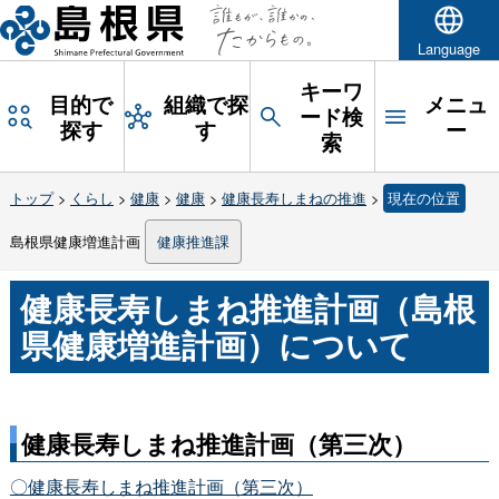
Language
キーワ
目的で
組織で探
メニュ
ード検
探す
す
ー
索
トップ
>
くらし
>
健康
>
健康
>
健康長寿しまねの推進
>
現在の位置
島根県健康増進計画
健康推進課
健康長寿しまね推進計画（島根
県健康増進計画）について
00
健康長寿しまね推進計画（第三次）
〇健康長寿しまね推進計画（第三次）