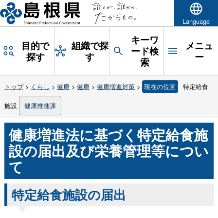
Language
キーワ
目的で
組織で探
メニュ
ード検
探す
す
ー
索
トップ
>
くらし
>
健康
>
健康
>
健康増進対策
>
現在の位置
特定給食
施設
健康推進課
健康増進法に基づく特定給食施
設の届出及び栄養管理等につい
て
特定給食施設の届出