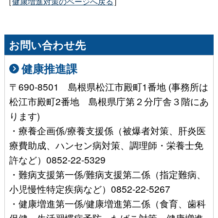
［
健康増進対策のページへ戻る
］
お問い合わせ先
健康推進課
〒690-8501 島根県松江市殿町1番地 (事務所は
松江市殿町2番地 島根県庁第２分庁舎３階にあ
ります)
・療養企画係/療養支援係（被爆者対策、肝炎医
療費助成、ハンセン病対策、調理師・栄養士免
許など）0852-22-5329
・難病支援第一係/難病支援第二係（指定難病、
小児慢性特定疾病など）0852-22-5267
・健康増進第一係/健康増進第二係（食育、歯科
保健、生活習慣病予防、たばこ対策、健康増進