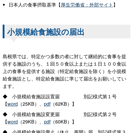
日本人の食事摂取基準【
厚生労働省：外部サイト
】
小規模給食施設の届出
島根県では、特定かつ多数の者に対して継続的に食事を提
供する施設のうち、１回５０食以上または１日１００食以
上の食事を提供する施設（特定給食施設を除く）を小規模
給食施設とし、特定給食施設に準じて届出をお願いしてい
ます。
◆
小規模給食施設設置
届
別記様式第１号
【
word
（25KB）、
pdf
（62KB）】
◆
小規模給食施設変更
届
別記様式第２号
【
word
（29KB）、
pdf
（60KB）
】
◆
小規模給食施設廃止（休止、再開）
届
別記様式第３