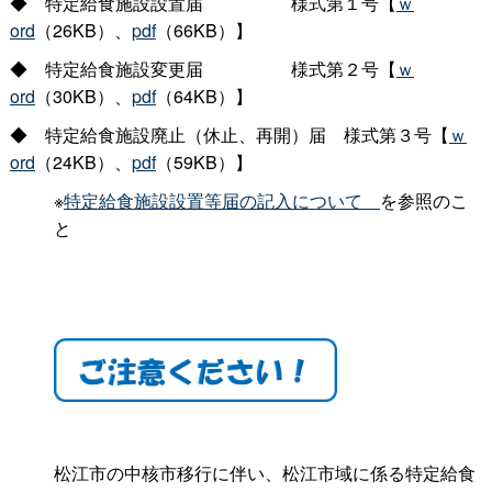
◆
特定給食施設設置
届
様式第１号【
ｗ
ord
（26KB）、
pdf
（66KB）】
◆
特定給食施設変更
届
様式第２号【
ｗ
ord
（30KB）、
pdf
（64KB）】
◆
特定給食施設廃止（休止、再開）
届
様式第３号【
ｗ
ord
（24KB）、
pdf
（59KB）】
※
特定給食施設設置等届の記入につい
て
を参照のこ
と
松江市の中核市移行に伴い、松江市域に係る特定給食