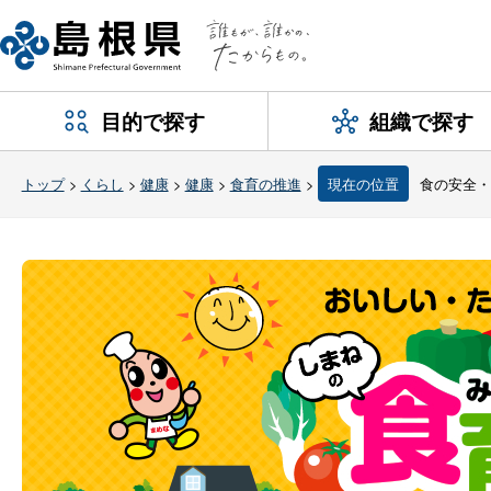
目的で探す
組織で探す
トップ
>
くらし
>
健康
>
健康
>
食育の推進
>
現在の位置
食の安全