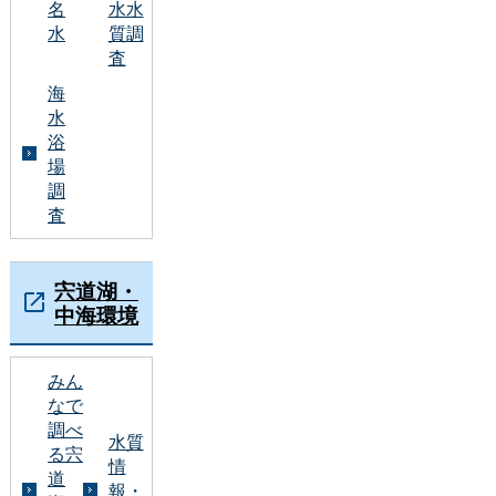
名
水水
水
質調
査
海
水
浴
場
調
査
宍道湖・
中海環境
みん
なで
調べ
水質
る宍
情
道
報・