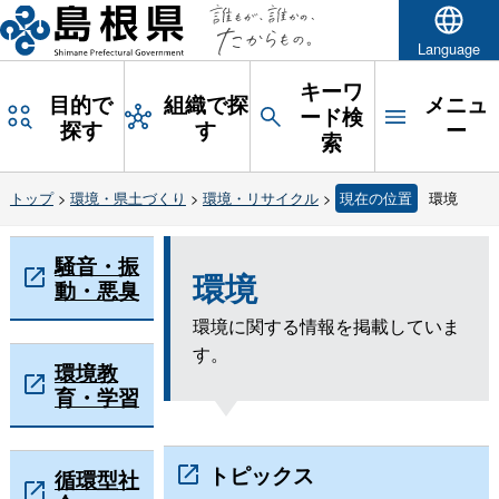
Language
キーワ
目的で
組織で探
メニュ
ード検
探す
す
ー
索
トップ
>
環境・県土づくり
>
環境・リサイクル
>
現在の位置
環境
騒音・振
環境
動・悪臭
環境に関する情報を掲載していま
す。
環境教
育・学習
トピックス
循環型社