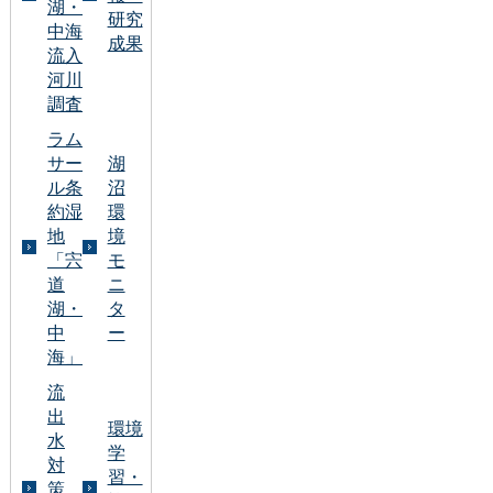
湖・
研究
中海
成果
流入
河川
調査
ラム
サー
湖
ル条
沼
約湿
環
地
境
「宍
モ
道
ニ
湖・
タ
中
ー
海」
流
出
環境
水
学
対
習・
策