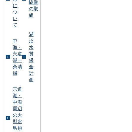
協働
に
の取
つ
組
い
て
湖
中
沼
海・
水
宍道
質
湖一
保
斉清
全
掃
計
画
宍道
湖・
中海
周辺
の大
型水
鳥類