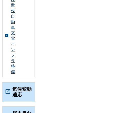
世
代
自
動
車
充
電
イ
ン
フ
ラ
整
備
気候変動
適応
届出書な