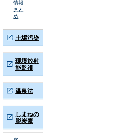
情報
まと
め
土壌汚染
環境放射
能監視
温泉法
しまねの
脱炭素
次