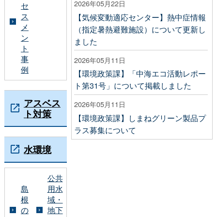
2026年05月22日
セ
ス
【気候変動適応センター】熱中症情報
メ
（指定暑熱避難施設）について更新し
ン
ました
ト
事
2026年05月11日
例
【環境政策課】「中海エコ活動レポー
ト第31号」について掲載しました
アスベス
2026年05月11日
ト対策
【環境政策課】しまねグリーン製品プ
ラス募集について
水環境
公共
島
用水
根
域・
の
地下