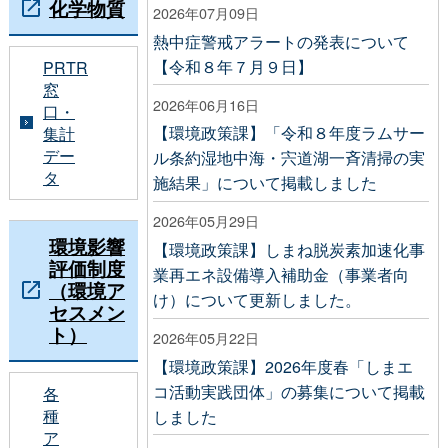
化学物質
2026年07月09日
熱中症警戒アラートの発表について
【令和８年７月９日】
PRTR
窓
2026年06月16日
口・
【環境政策課】「令和８年度ラムサー
集計
デー
ル条約湿地中海・宍道湖一斉清掃の実
タ
施結果」について掲載しました
2026年05月29日
環境影響
【環境政策課】しまね脱炭素加速化事
評価制度
業再エネ設備導入補助金（事業者向
（環境ア
け）について更新しました。
セスメン
ト）
2026年05月22日
【環境政策課】2026年度春「しまエ
コ活動実践団体」の募集について掲載
各
種
しました
ア