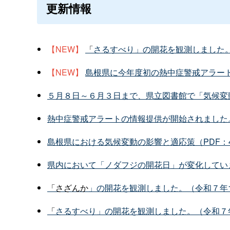
更新情報
【NEW】
「
さるすべり」の開花を観測しました。
【NEW】
島根県に今年度初の熱中症警戒アラー
５月８日～６月３日まで、県立図書館で「気候変
熱中症警戒アラートの情報提供が開始されました
島根県における気候変動の影響と適応策（PDF：4
県内において「ノダフジの開花日」が変化してい
「さざんか
」の開花を観測しました。（令和７年1
「
さるすべり」の開花を観測しました。（令和７