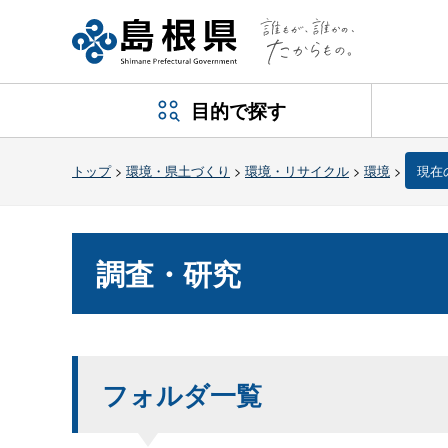
目的で探す
トップ
>
環境・県土づくり
>
環境・リサイクル
>
環境
>
現在
調査・研究
フォルダ一覧