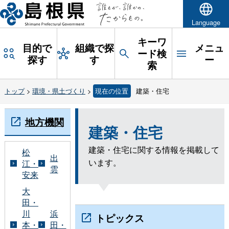
Language
キーワ
目的で
組織で探
メニュ
ード検
探す
す
ー
索
トップ
>
環境・県土づくり
>
現在の位置
建築・住宅
地方機関
建築・住宅
建築・住宅に関する情報を掲載して
松
出
います。
江・
雲
安来
大
田・
川
浜
トピックス
本・
田・