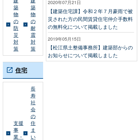
建
建
2020年07月21日
築
築
【建築住宅課】令和２年７月豪雨で被
物
物
災された方の民間賃貸住宅仲介手数料
の
の
の無料化について掲載しました
防
耐
災
震
2019年05月15日
対
対
【松江県土整備事務所】建築部からの
策
策
お知らせについて掲載しました
住宅
長
寿
社
会
の
支援
住
事
ま
業・
い