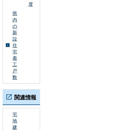
度
県
内
の
新
設
住
宅
着
工
戸
数
関連情報
宅
地
建