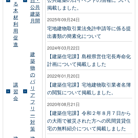
日・
る
公共
掲載しました。
木
建築
材
2025年09月24日
月間
利
宅地建物取引業法免許申請等に係る提
用
出書類の簡素化について
促
進
2024年03月22日
建
【建築住宅課】島根県営住宅長寿命化
築
計画について掲載しました
物
の
2022年01月20日
バ
講
【建築住宅課】宅地建物取引業者名簿
リ
習
の閲覧について掲載しました。
ア
会
フ
2020年08月21日
リ
【建築住宅課】令和２年８月７日から
ー
の大雨で被災された方への民間賃貸住
対
宅の無料紹介について掲載しました
策