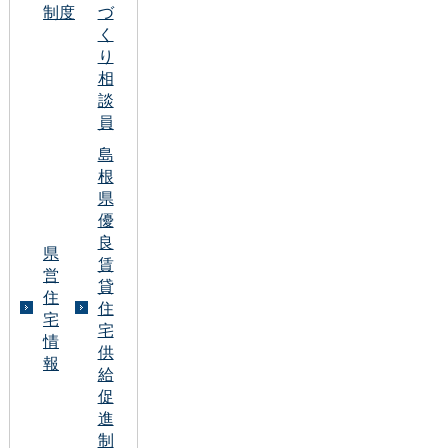
制度
づ
く
り
相
談
員
島
根
県
優
良
県
賃
営
貸
住
住
宅
宅
情
供
報
給
促
進
制