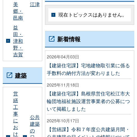
美
江津
郷・
現在トピックスはありません。
邑南
益
田・
新着情報
津和
野・
吉賀
2026年04月03日
【建築住宅課】宅地建物取引業に係る
手数料の納付方法が変わりました
建築
2025年11月18日
営
【建築住宅課】島根県営住宅松江市大
繕
輪団地福祉施設運営事業者の公募につ
工
いて掲載しました
事
公共
に
2025年10月17日
建築
お
【営繕課】令和７年度公共建築月間・
の
け
公共建築の日イベントの情報について