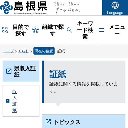
Language
キーワ
目的で
組織で探
メニュ
ード検
探す
す
ー
索
トップ
>
くらし
>
現在の位置
証紙
県収入証
証紙
紙
証紙に関する情報を掲載していま
す。
収
入
証
紙
トピックス