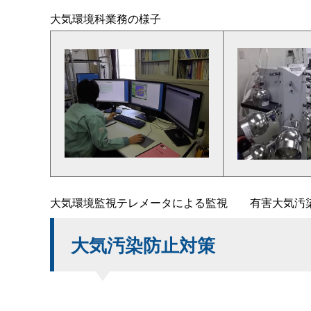
大気環境科業務の様子
大気環境監視テレメータによる監
視
有害大気汚
大気汚染防止対策