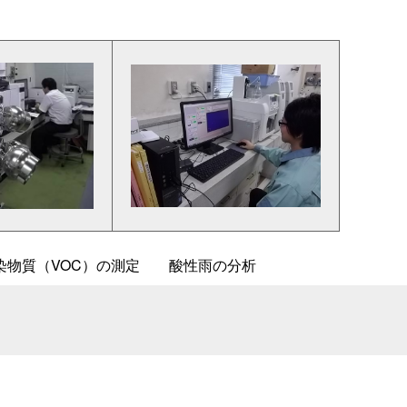
染物質（VOC）の測
定
酸性雨の分析