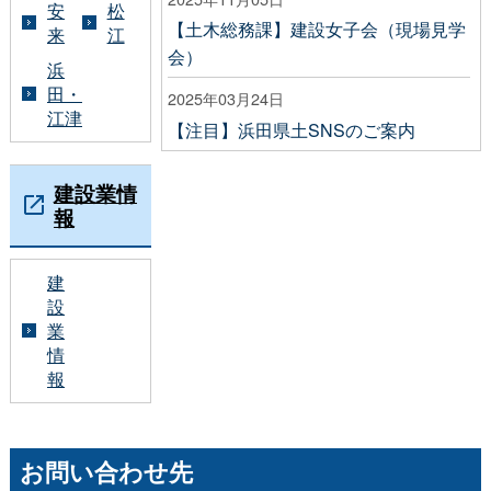
安
松
【土木総務課】建設女子会（現場見学
来
江
会）
浜
田・
2025年03月24日
江津
【注目】浜田県土SNSのご案内
建設業情
報
建
設
業
情
報
お問い合わせ先