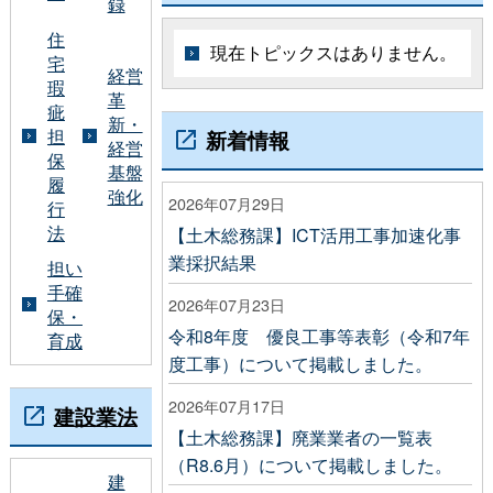
録
住
現在トピックスはありません。
宅
経営
瑕
革
疵
新・
担
新着情報
経営
保
基盤
履
強化
2026年07月29日
行
法
【土木総務課】ICT活用工事加速化事
業採択結果
担い
手確
2026年07月23日
保・
令和8年度 優良工事等表彰（令和7年
育成
度工事）について掲載しました。
2026年07月17日
建設業法
【土木総務課】廃業業者の一覧表
（R8.6月）について掲載しました。
建