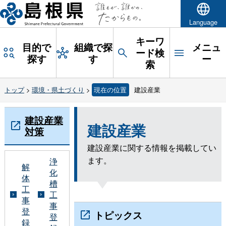
Language
キーワ
目的で
組織で探
メニュ
ード検
探す
す
ー
索
トップ
>
環境・県土づくり
>
現在の位置
建設産業
建設産業
建設産業
対策
建設産業に関する情報を掲載してい
ます。
浄
解
化
体
槽
工
工
事
事
登
トピックス
登
録