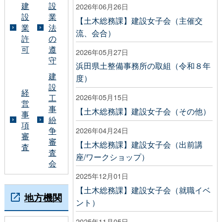
建
設
2026年06月26日
設
業
【土木総務課】建設女子会（主催交
業
法
流、会合）
許
の
可
遵
2026年05月27日
守
浜田県土整備事務所の取組（令和８年
建
度）
設
経
2026年05月15日
工
営
事
【土木総務課】建設女子会（その他）
事
紛
項
争
2026年04月24日
審
審
【土木総務課】建設女子会（出前講
査
査
座/ワークショップ）
会
2025年12月01日
【土木総務課】建設女子会（就職イベ
地方機関
ント）
2025年11月05日