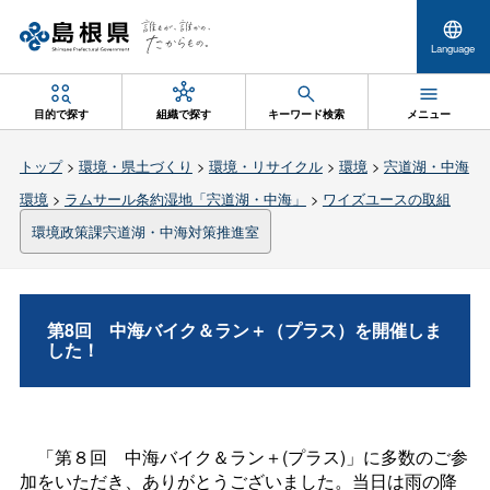
Language
目的で探す
組織で探す
キーワード検索
メニュー
トップ
>
環境・県土づくり
>
環境・リサイクル
>
環境
>
宍道湖・中海
環境
>
ラムサール条約湿地「宍道湖・中海」
>
ワイズユースの取組
環境政策課宍道湖・中海対策推進室
第8
回
中海バイク＆ラン＋（プラス）を開催しま
した！
「第８
回
中海バイク＆ラン＋(プラス)」に多数のご参
加をいただき、ありがとうございました。当日は雨の降