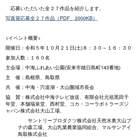
応募いただいた全２７作品を紹介します。
写真賞応募全２７作品（PDF、2000KB）
<イベント概要>
開催日：令和５年１０月２１日(土)８：３０～１６：３０
参加人数：１６０名
主会場：中海ふれあい公園(安来市穂日島町143番地)
主
催：島根県、鳥取県
共
催：中海・宍道湖・大山圏域市長会
協
賛：株式会社中海テレビ放送、有限会社元祖黒田千
年堂、本舗瑞泉堂、西村堂、コカ・コーラボトラーズジ
ャパン株式会社大山工場、
サントリープロダクツ株式会社天然水奥大山ブ
ナの森工場、大山乳業農業協同組合、マルサンアイ
鳥取株式会社