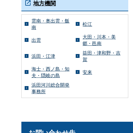
地方機関
雲南・奥出雲・飯
松江
南
大田・川本・美
出雲
郷・邑南
益田・津和野・吉
浜田・江津
賀
海士・西ノ島・知
安来
夫・隠岐の島
浜田河川総合開発
事務所
お問い合わせ先