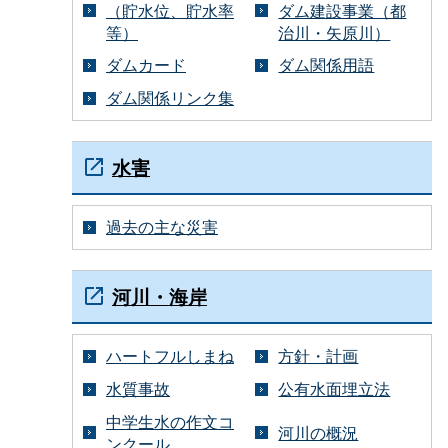
（貯水位、貯水率
ダム建設事業（都
等）
治川・矢原川）
ダムカード
ダム関係用語
ダム関係リンク集
水害
過去の主な災害
河川・海岸
ハートフルしまね
方針・計画
水質事故
公有水面埋立法
中学生水の作文コ
河川の概況
ンクール