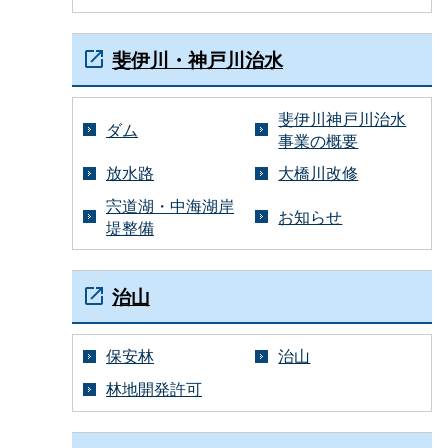
斐伊川・神戸川治水
斐伊川神戸川治水
ダム
事業の概要
放水路
大橋川改修
宍道湖・中海湖岸
お知らせ
堤整備
治山
保安林
治山
林地開発許可