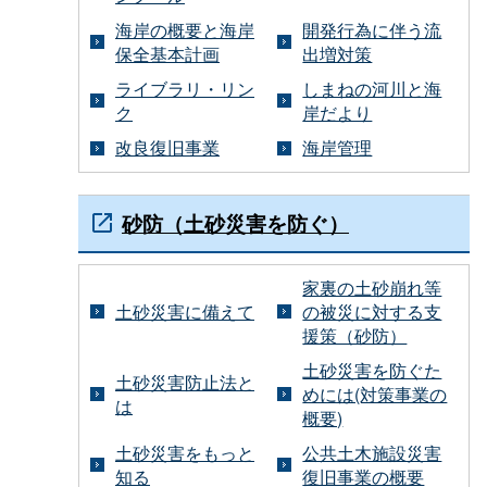
海岸の概要と海岸
開発行為に伴う流
保全基本計画
出増対策
ライブラリ・リン
しまねの河川と海
ク
岸だより
改良復旧事業
海岸管理
砂防（土砂災害を防ぐ）
家裏の土砂崩れ等
土砂災害に備えて
の被災に対する支
援策（砂防）
土砂災害を防ぐた
土砂災害防止法と
めには(対策事業の
は
概要)
土砂災害をもっと
公共土木施設災害
知る
復旧事業の概要