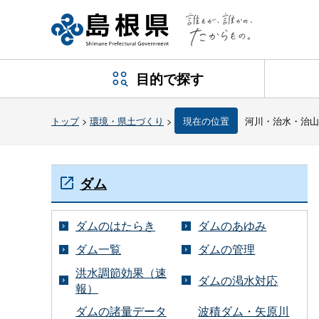
目的で探す
トップ
>
環境・県土づくり
>
現在の位置
河川・治水・治山
ダム
ダムのはたらき
ダムのあゆみ
ダム一覧
ダムの管理
洪水調節効果（速
ダムの渇水対応
報）
ダムの諸量データ
波積ダム・矢原川