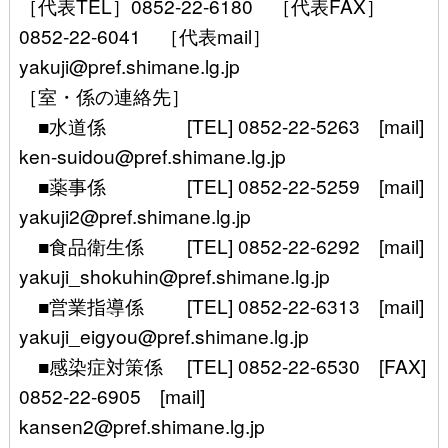
［代表TEL］0852-22-6180 ［代表FAX］
0852-22-6041 ［代表mail］
yakuji@pref.shimane.lg.jp
［室・係の連絡先］
■水道係 [TEL] 0852-22-5263 [mail]
ken-suidou@pref.shimane.lg.jp
■薬事係 [TEL] 0852-22-5259 [mail]
yakuji2@pref.shimane.lg.jp
■食品衛生係 [TEL] 0852-22-6292 [mail]
yakuji_shokuhin@pref.shimane.lg.jp
■営業指導係 [TEL] 0852-22-6313 [mail]
yakuji_eigyou@pref.shimane.lg.jp
■感染症対策係 [TEL] 0852-22-6530 [FAX]
0852-22-6905 [mail]
kansen2@pref.shimane.lg.jp