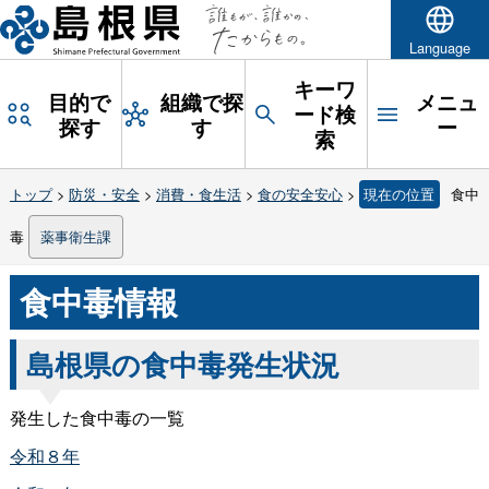
Language
キーワ
目的で
組織で探
メニュ
ード検
探す
す
ー
索
トップ
>
防災・安全
>
消費・食生活
>
食の安全安心
>
現在の位置
食中
毒
薬事衛生課
食中毒情報
島根県の食中毒発生状況
発生した食中毒の一覧
令和８年