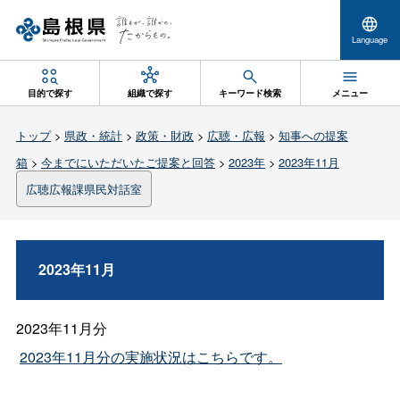
Language
目的で探す
組織で探す
キーワード検索
メニュー
トップ
>
県政・統計
>
政策・財政
>
広聴・広報
>
知事への提案
箱
>
今までにいただいたご提案と回答
>
2023年
>
2023年11月
広聴広報課県民対話室
2023年11月
2023年11月分
2023年11月分の実施状況はこちらです。