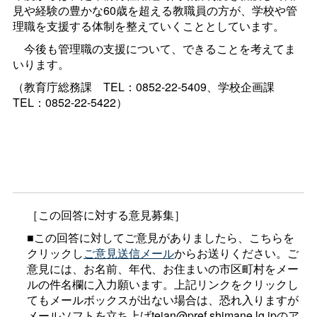
見や経験の豊かな60歳を超える教職員の方が、学校や管
理職を支援する体制を整えていくこととしています。
今後も管理職の支援について、できることを考えてま
いります。
（教育庁総務
課
TEL：0852-22-5409、学校企画
課
TEL：0852-22-5422）
［この回答に対する意見募集］
■この回答に対してご意見がありましたら、こちらを
クリックし
ご意見送信メール
からお送りください。ご
意見には、お名前、年代、お住まいの市区町村をメー
ルの件名欄に入力願います。上記リンクをクリックし
てもメールボックスが出ない場合は、恐れ入りますが
メールソフトを立ち上げteian@pref.shimane.lg.jpのア