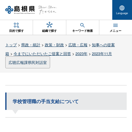
Language
目的で探す
組織で探す
キーワード検索
メニュー
トップ
>
県政・統計
>
政策・財政
>
広聴・広報
>
知事への提案
箱
>
今までにいただいたご提案と回答
>
2023年
>
2023年11月
広聴広報課県民対話室
学校管理職の手当支給について