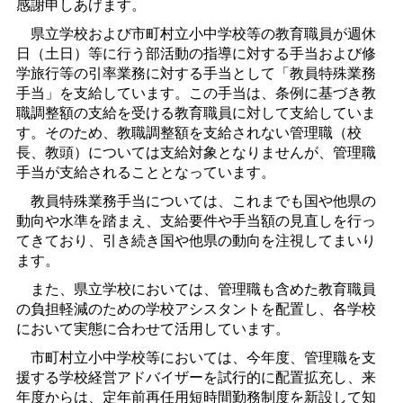
感謝申しあげます。
県立学校および市町村立小中学校等の教育職員が週休
日（土日）等に行う部活動の指導に対する手当および修
学旅行等の引率業務に対する手当として「教員特殊業務
手当」を支給しています。この手当は、条例に基づき教
職調整額の支給を受ける教育職員に対して支給していま
す。そのため、教職調整額を支給されない管理職（校
長、教頭）については支給対象となりませんが、管理職
手当が支給されることとなっています。
教員特殊業務手当については、これまでも国や他県の
動向や水準を踏まえ、支給要件や手当額の見直しを行っ
てきており、引き続き国や他県の動向を注視してまいり
ます。
また、県立学校においては、管理職も含めた教育職員
の負担軽減のための学校アシスタントを配置し、各学校
において実態に合わせて活用しています。
市町村立小中学校等においては、今年度、管理職を支
援する学校経営アドバイザーを試行的に配置拡充し、来
年度からは、定年前再任用短時間勤務制度を新設して知