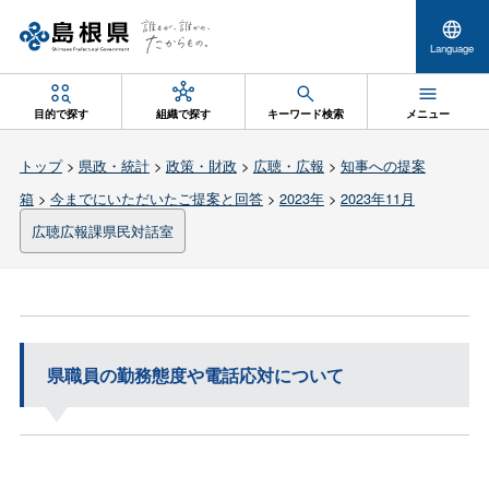
Language
目的で探す
組織で探す
キーワード検索
メニュー
トップ
>
県政・統計
>
政策・財政
>
広聴・広報
>
知事への提案
箱
>
今までにいただいたご提案と回答
>
2023年
>
2023年11月
広聴広報課県民対話室
県職員の勤務態度や電話応対について