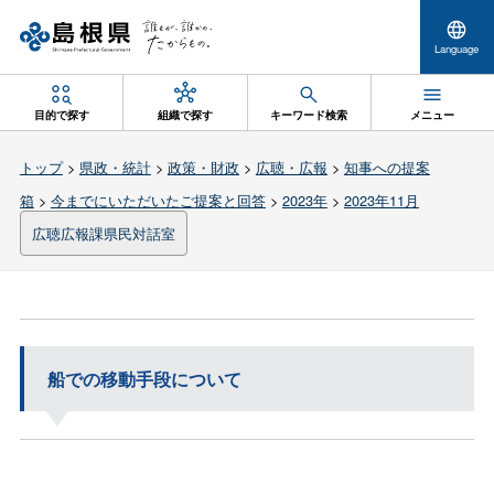
Language
目的で探す
組織で探す
キーワード検索
メニュー
トップ
>
県政・統計
>
政策・財政
>
広聴・広報
>
知事への提案
箱
>
今までにいただいたご提案と回答
>
2023年
>
2023年11月
広聴広報課県民対話室
船での移動手段について