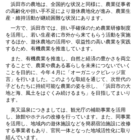
浜田市の農地は、全国的な状況と同様に、農業従事者
の高齢化や担い手不足により遊休農地化が進み、農業生
産・維持活動が継続困難な状況にあります。
一方で、浜田市では、担い手確保のため農業研修制度
を活用し、若い生産者に市外から来てもらう活動を実施
するほか、遊休農地の活用や、収益性の高い農業を実践
するため、有機農業を推進しています。
また、有機農業を推進し、自然と経済の豊かさを両立
することで、農業や農ある暮らしを未来につないでいく
ことを目的に、今年４月に「オーガニックビレッジ宣
言」を行いました。このような取組を通じて、次世代の
子どもたちに持続可能な農業の姿を示し、「浜田市の大
地と海、風土をはぐくみ続けるまち」を目指してまいり
ます。
美又温泉につきましては、観光庁の補助事業を活用
し、旅館やホテルの改修を行っています。また、同事業
を活用し、地域内の遊休施設などを簡易宿泊施設に改修
する事業者もあり、官民一体となった地域活性化に取り
組んでいます。