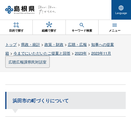
Language
目的で探す
組織で探す
キーワード検索
メニュー
トップ
>
県政・統計
>
政策・財政
>
広聴・広報
>
知事への提案
箱
>
今までにいただいたご提案と回答
>
2023年
>
2023年11月
広聴広報課県民対話室
浜田市の町づくりについて