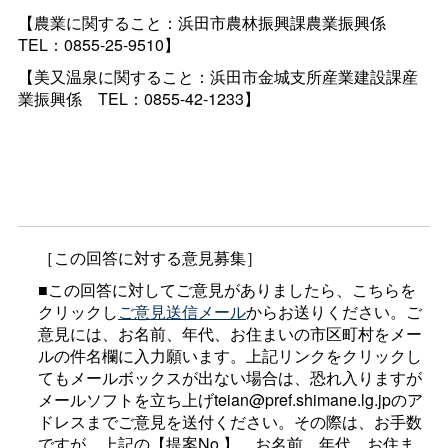
【農業に関すること：浜田市農林振興課農業振興
係
TEL：0855-25-9510】
【美又温泉に関すること：浜田市金城支所産業建設課産
業振興
係
TEL：0855-42-1233】
［この回答に対する意見募集］
■この回答に対してご意見がありましたら、こちらを
クリックし
ご意見送信メール
からお送りください。ご
意見には、お名前、年代、お住まいの市区町村をメー
ルの件名欄に入力願います。上記リンクをクリックし
てもメールボックスが出ない場合は、恐れ入りますが
メールソフトを立ち上げteian@pref.shimane.lg.jpのア
ドレスまでご意見を送付ください。その際は、お手数
ですが、上記の【提案No.】、お名前、年代、お住ま