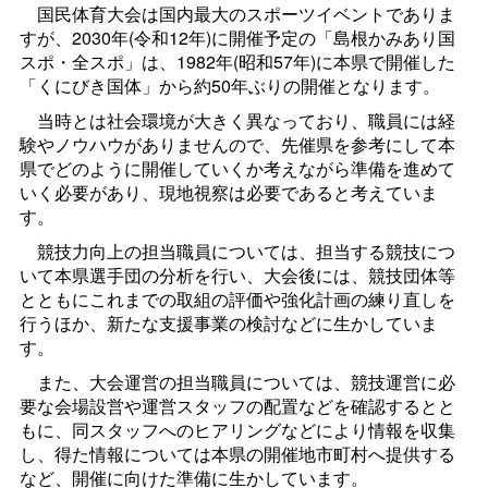
国民体育大会は国内最大のスポーツイベントでありま
すが、2030年(令和12年)に開催予定の「島根かみあり国
スポ・全スポ」は、1982年(昭和57年)に本県で開催した
「くにびき国体」から約50年ぶりの開催となります。
当時とは社会環境が大きく異なっており、職員には経
験やノウハウがありませんので、先催県を参考にして本
県でどのように開催していくか考えながら準備を進めて
いく必要があり、現地視察は必要であると考えていま
す。
競技力向上の担当職員については、担当する競技につ
いて本県選手団の分析を行い、大会後には、競技団体等
とともにこれまでの取組の評価や強化計画の練り直しを
行うほか、新たな支援事業の検討などに生かしていま
す。
また、大会運営の担当職員については、競技運営に必
要な会場設営や運営スタッフの配置などを確認するとと
もに、同スタッフへのヒアリングなどにより情報を収集
し、得た情報については本県の開催地市町村へ提供する
など、開催に向けた準備に生かしています。