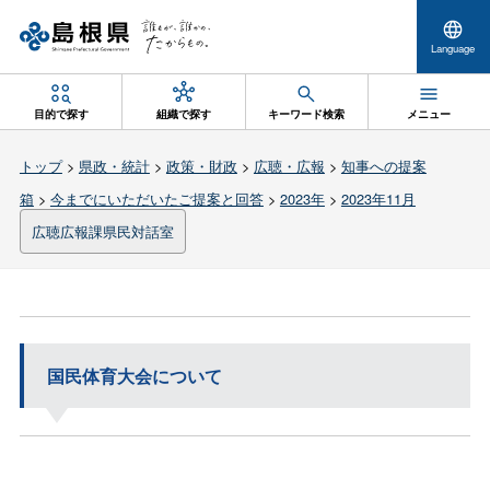
Language
目的で探す
組織で探す
キーワード検索
メニュー
トップ
>
県政・統計
>
政策・財政
>
広聴・広報
>
知事への提案
箱
>
今までにいただいたご提案と回答
>
2023年
>
2023年11月
広聴広報課県民対話室
国民体育大会について