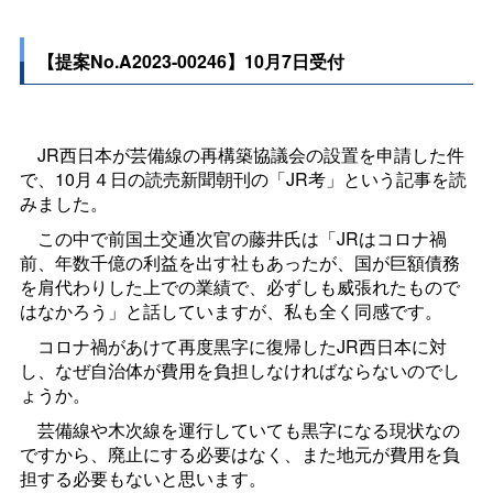
【提案No.A2023-00246】10月7日受付
JR西日本が芸備線の再構築協議会の設置を申請した件
で、10月４日の読売新聞朝刊の「JR考」という記事を読
みました。
この中で前国土交通次官の藤井氏は「JRはコロナ禍
前、年数千億の利益を出す社もあったが、国が巨額債務
を肩代わりした上での業績で、必ずしも威張れたもので
はなかろう」と話していますが、私も全く同感です。
コロナ禍があけて再度黒字に復帰したJR西日本に対
し、なぜ自治体が費用を負担しなければならないのでし
ょうか。
芸備線や木次線を運行していても黒字になる現状なの
ですから、廃止にする必要はなく、また地元が費用を負
担する必要もないと思います。