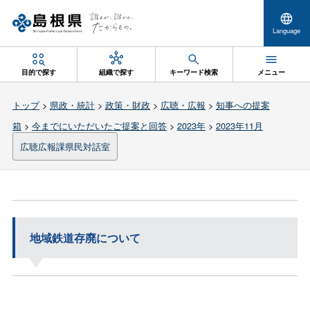
Language
目的で探す
組織で探す
キーワード検索
メニュー
トップ
>
県政・統計
>
政策・財政
>
広聴・広報
>
知事への提案
箱
>
今までにいただいたご提案と回答
>
2023年
>
2023年11月
広聴広報課県民対話室
地域鉄道存廃について