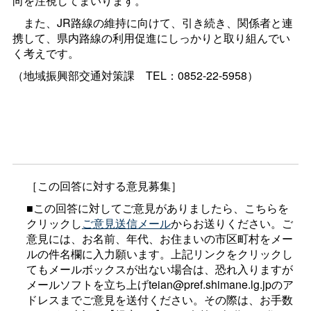
向を注視してまいります。
また、JR路線の維持に向けて、引き続き、関係者と連
携して、県内路線の利用促進にしっかりと取り組んでい
く考えです。
（地域振興部交通対策
課
TEL：0852-22-5958）
［この回答に対する意見募集］
■この回答に対してご意見がありましたら、こちらを
クリックし
ご意見送信メール
からお送りください。ご
意見には、お名前、年代、お住まいの市区町村をメー
ルの件名欄に入力願います。上記リンクをクリックし
てもメールボックスが出ない場合は、恐れ入りますが
メールソフトを立ち上げteian@pref.shimane.lg.jpのア
ドレスまでご意見を送付ください。その際は、お手数